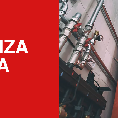
NZA
A